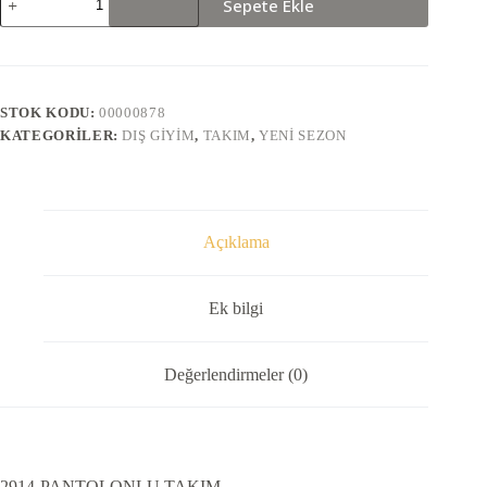
Sepete Ekle
PANTOLONLU
TAKIM
adet
STOK KODU:
00000878
KATEGORILER:
DIŞ GIYIM
,
TAKIM
,
YENI SEZON
Açıklama
Ek bilgi
Değerlendirmeler (0)
2914-PANTOLONLU TAKIM