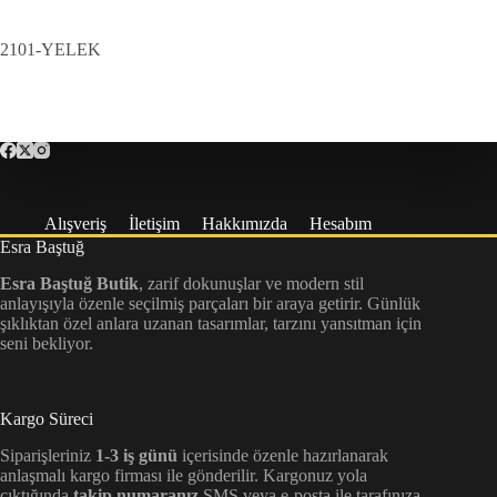
2101-YELEK
Alışveriş
İletişim
Hakkımızda
Hesabım
Esra Baştuğ
Esra Baştuğ Butik
, zarif dokunuşlar ve modern stil
anlayışıyla özenle seçilmiş parçaları bir araya getirir. Günlük
şıklıktan özel anlara uzanan tasarımlar, tarzını yansıtman için
seni bekliyor.
Kargo Süreci
Siparişleriniz
1-3 iş günü
içerisinde özenle hazırlanarak
anlaşmalı kargo firması ile gönderilir. Kargonuz yola
çıktığında
takip numaranız
SMS veya e-posta ile tarafınıza