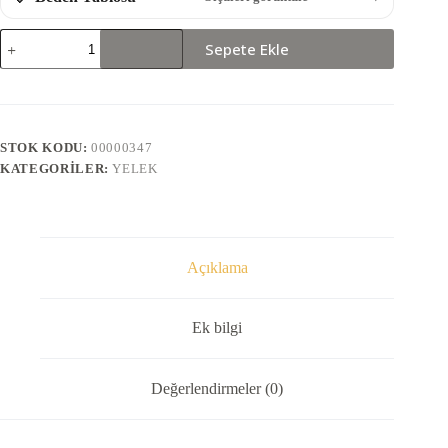
2101-
Sepete Ekle
YELEK
adet
STOK KODU:
00000347
KATEGORILER:
YELEK
Açıklama
Ek bilgi
Değerlendirmeler (0)