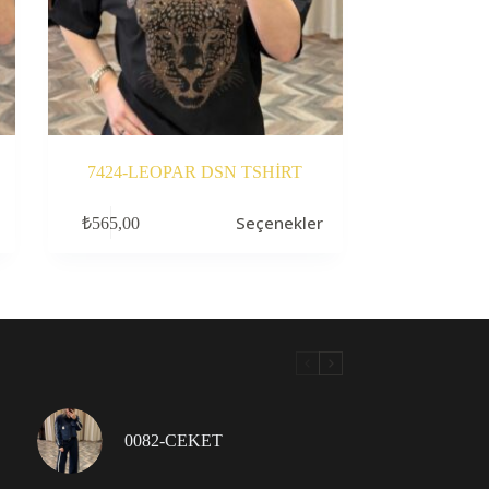
7424-LEOPAR DSN TSHİRT
Bu
Seçenekler
₺
565,00
ürünün
birden
fazla
varyasyonu
var.
Seçenekler
ürün
sayfasından
seçilebilir
0082-CEKET