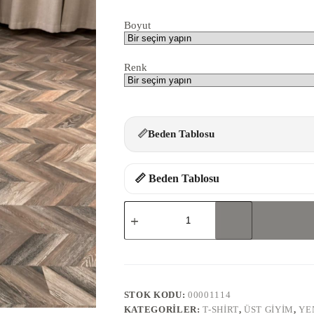
Boyut
Renk
📏
Beden Tablosu
📏 Beden Tablosu
8802-
T-
SHİRT
adet
STOK KODU:
00001114
KATEGORILER:
T-SHIRT
,
ÜST GIYIM
,
YE