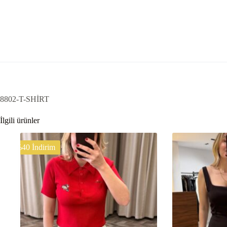
8802-T-SHİRT
İlgili ürünler
%40 İndirim