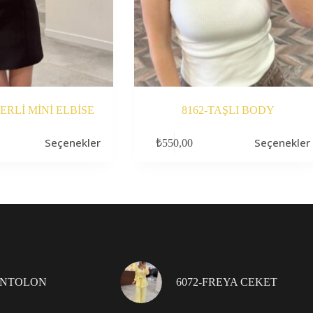
ERLİ MİNİ ELBİSE
8162-TAŞLI BODY
Bu
Seçenekler
Seçenekler
₺
550,00
ürünün
birden
fazla
varyasyonu
var.
Seçenekler
ürün
sayfasından
seçilebilir
ANTOLON
6072-FREYA CEKET