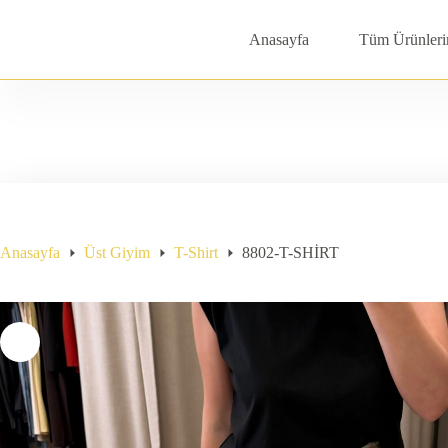
Skip
to
Anasayfa
Tüm Ürünleri
content
Anasayfa
Üst Giyim
T-Shirt
8802-T-SHİRT