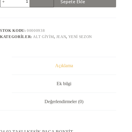
Sepete Ekle
02-
TAŞLI
KESİK
PAÇA
BOYFİT
adet
STOK KODU:
00000938
KATEGORILER:
ALT GIYIM
,
JEAN
,
YENI SEZON
Açıklama
Ek bilgi
Değerlendirmeler (0)
24-02-TAŞLI KESİK PAÇA BOYFİT