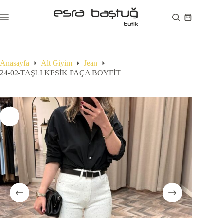
Skip
to
Shopping
content
cart
Anasayfa
Alt Giyim
Jean
24-02-TAŞLI KESİK PAÇA BOYFİT