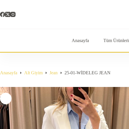
Skip
to
content
Anasayfa
Tüm Ürünleri
Anasayfa
Alt Giyim
Jean
25-01-WİDELEG JEAN