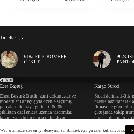
ürünün
ürünün
birden
birden
fazla
fazla
varyasyonu
varyasyonu
var.
var.
Seçenekler
Seçenekler
ürün
ürün
Trendler
sayfasından
sayfasından
seçilebilir
seçilebilir
6182-FİLE BOMBER
9029-İ
CEKET
PANTO
Esra Baştuğ
Kargo Süreci
Esra Baştuğ Butik
, zarif dokunuşlar ve
Siparişleriniz
1-3 iş 
modern stil anlayışıyla özenle seçilmiş
özenle hazırlanarak 
parçaları bir araya getirir. Günlük
firması ile gönderili
şıklıktan özel anlara uzanan tasarımlar,
çıktığında
takip nu
tarzını yansıtman için seni bekliyor.
e-posta ile tarafınıza 
hızlı teslimat için her
takip ediyoruz.
K
Web sitemizde size en iyi deneyimi sunabilmek için çerezler kullanıyoruz.