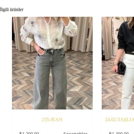
İlgili ürünler
235-JEAN
24-02-TAŞLI
Bu
Bu
Seçenekler
₺
1.200,00
₺
1.400,00