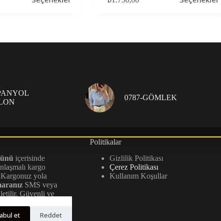
ürünün
birden
fazla
varyasyonu
var.
Seçenekler
ürün
sayfasından
seçilebilir
SPANYOL
0787-GÖMLEK
LON
Politikalar
günü
içerisinde
Gizlilik Politikası
anlaşmalı kargo
Çerez Politikası
r. Kargonuz yola
Kullanım Koşullar
maranız
SMS veya
iletilir. Güvenli ve
 aşamayı titizlikle
abul et
Reddet