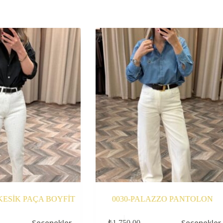
 KESİK PAÇA BOYFİT
0030-PALAZZO PANTOLON
Bu
Seçenekler
Seçenekler
₺
1.750,00