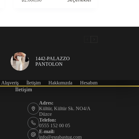
ürünün
birden
fazla
varyasyonu
var.
Seçenekler
ürün
sayfasından
seçilebilir
1442-PALAZZO
PANTOLON
Alışveriş
İletişim
Hakkımızda
Hesabım
İletişim
Adres:
Kültür, Kültür Sk. NO4/A
Düzce
Telefon:
0555 152 00 05
E-mail:
info@esrabastug.com