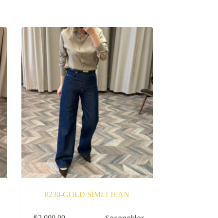
8230-GOLD SİMLİ JEAN
Bu
Seçenekler
₺
2.000,00