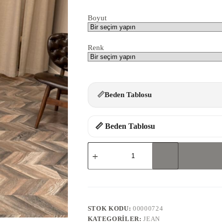
Boyut
Renk
📏
Beden Tablosu
📏 Beden Tablosu
25-
01-
WİDELEG
JEAN
adet
STOK KODU:
00000724
KATEGORILER:
JEAN