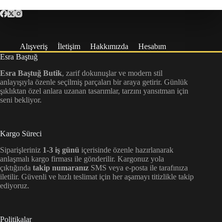
Alışveriş
İletişim
Hakkımızda
Hesabım
Esra Baştuğ
Esra Baştuğ Butik
, zarif dokunuşlar ve modern stil
anlayışıyla özenle seçilmiş parçaları bir araya getirir. Günlük
şıklıktan özel anlara uzanan tasarımlar, tarzını yansıtman için
seni bekliyor.
Kargo Süreci
Siparişleriniz
1-3 iş günü
içerisinde özenle hazırlanarak
anlaşmalı kargo firması ile gönderilir. Kargonuz yola
çıktığında
takip numaranız
SMS veya e-posta ile tarafınıza
iletilir. Güvenli ve hızlı teslimat için her aşamayı titizlikle takip
ediyoruz.
Politikalar