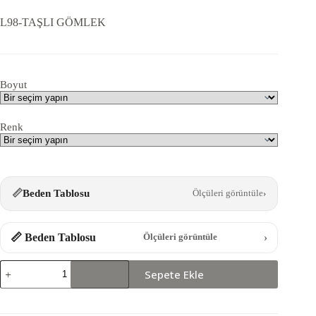
L98-TAŞLI GÖMLEK
Boyut
Renk
📏
Beden Tablosu
Ölçüleri görüntüle
›
📏 Beden Tablosu
›
Ölçüleri görüntüle
L98-
Sepete Ekle
TAŞLI
GÖMLEK
adet