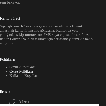
seni bekliyor.
Kargo Süreci
Siparişleriniz
1-3 iş günü
içerisinde özenle hazırlanarak
anlaşmalı kargo firması ile gönderilir. Kargonuz yola
çıktığında
takip numaranız
SMS veya e-posta ile tarafınıza
iletilir. Güvenli ve hızlı teslimat için her aşamayı titizlikle takip
ediyoruz.
Politikalar
Gizlilik Politikası
Çerez Politikası
Kullanım Koşullar
İletişim
Adres:
Kültür, Kültür Sk. NO4/A Düzce