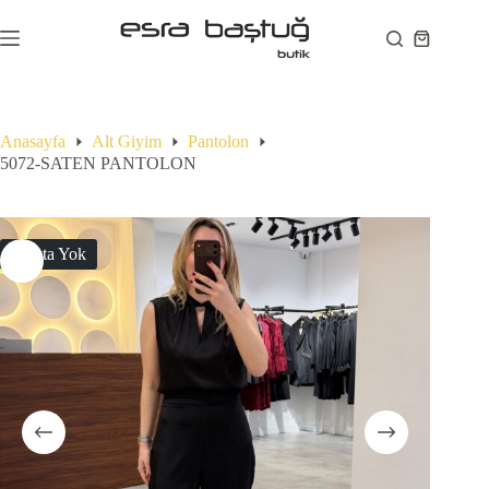
Skip
to
Shopping
content
cart
Anasayfa
Alt Giyim
Pantolon
5072-SATEN PANTOLON
Stokta Yok