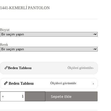
1441-KEMERLİ PANTOLON
Boyut
Renk
📏
Beden Tablosu
Ölçüleri görüntüle
›
📏 Beden Tablosu
›
Ölçüleri görüntüle
1441-
Sepete Ekle
KEMERLİ
PANTOLON
adet