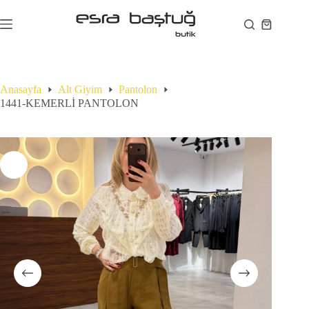
Skip
to
Shopping
content
cart
Anasayfa
Alt Giyim
Pantolon
1441-KEMERLİ PANTOLON