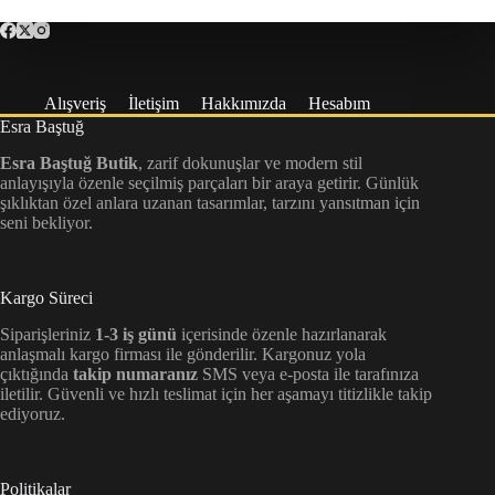
Alışveriş
İletişim
Hakkımızda
Hesabım
Esra Baştuğ
Esra Baştuğ Butik
, zarif dokunuşlar ve modern stil
anlayışıyla özenle seçilmiş parçaları bir araya getirir. Günlük
şıklıktan özel anlara uzanan tasarımlar, tarzını yansıtman için
seni bekliyor.
Kargo Süreci
Siparişleriniz
1-3 iş günü
içerisinde özenle hazırlanarak
anlaşmalı kargo firması ile gönderilir. Kargonuz yola
çıktığında
takip numaranız
SMS veya e-posta ile tarafınıza
iletilir. Güvenli ve hızlı teslimat için her aşamayı titizlikle takip
ediyoruz.
Politikalar