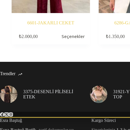
6601-JAKARLI CEKET
6286-G
Bu
Bu
Seçenekler
₺
2.000,00
₺
1.350,00
ürünün
ürünün
birden
birden
fazla
fazla
varyasyonu
varyasyonu
var.
var.
Seçenekler
Seçenekler
ürün
ürün
Trendler
sayfasından
sayfasından
seçilebilir
seçilebilir
3375-DESENLİ PİLİSELİ
31921-
ETEK
TOP
Esra Baştuğ
Kargo Süreci
Esra Baştuğ Butik
, zarif dokunuşlar ve
Siparişleriniz
1-3 iş 