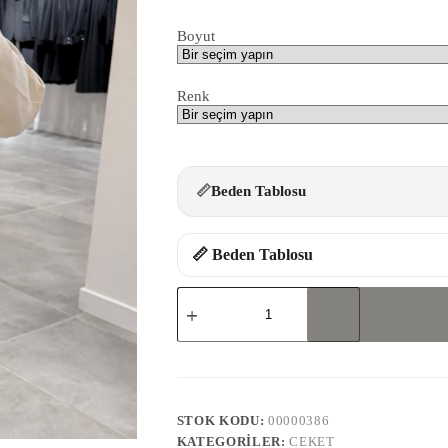
Boyut
Renk
📏
Beden Tablosu
📏 Beden Tablosu
437-
CEKET
adet
STOK KODU:
00000386
KATEGORILER:
CEKET