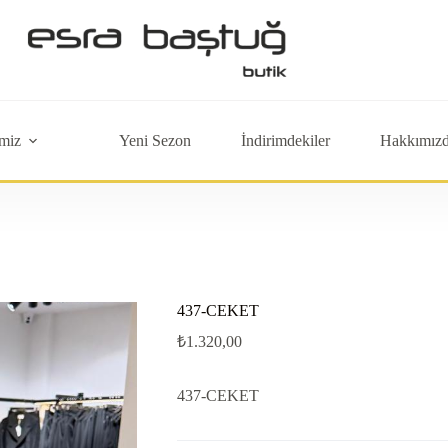
miz
Yeni Sezon
İndirimdekiler
Hakkımız
437-CEKET
₺
1.320,00
437-CEKET