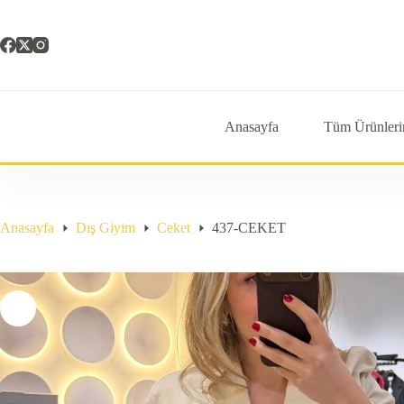
Skip
to
content
Anasayfa
Tüm Ürünleri
Anasayfa
Dış Giyim
Ceket
437-CEKET