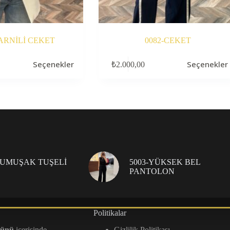
ARNİLİ CEKET
0082-CEKET
Bu
Seçenekler
Seçenekler
₺
2.000,00
ürünün
birden
fazla
varyasyonu
var.
Seçenekler
ürün
sayfasından
seçilebilir
YUMUŞAK TUŞELİ
5003-YÜKSEK BEL
PANTOLON
Politikalar
günü
içerisinde
Gizlilik Politikası