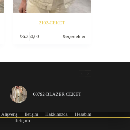
2102-CEKET
Bu
Seçenekler
₺
6.250,00
ürünün
birden
fazla
varyasyonu
var.
Seçenekler
ürün
sayfasından
seçilebilir
60792-BLAZER CEKET
Alışveriş
İletişim
Hakkımızda
Hesabım
İletişim