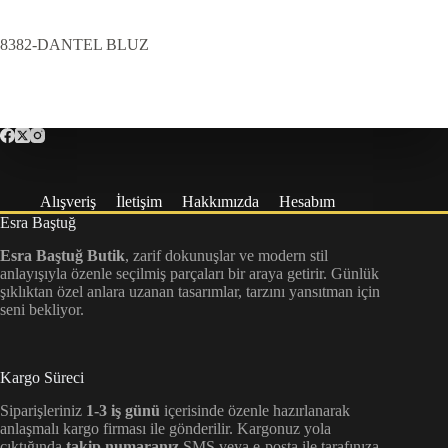
8382-DANTEL BLUZ
Alışveriş
İletişim
Hakkımızda
Hesabım
Esra Baştuğ
Esra Baştuğ Butik
, zarif dokunuşlar ve modern stil
anlayışıyla özenle seçilmiş parçaları bir araya getirir. Günlük
şıklıktan özel anlara uzanan tasarımlar, tarzını yansıtman için
seni bekliyor.
Kargo Süreci
Siparişleriniz
1-3 iş günü
içerisinde özenle hazırlanarak
anlaşmalı kargo firması ile gönderilir. Kargonuz yola
çıktığında
takip numaranız
SMS veya e-posta ile tarafınıza