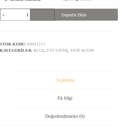
8382-
Sepete Ekle
DANTEL
BLUZ
adet
STOK KODU:
00001217
KATEGORILER:
BLUZ
,
ÜST GIYIM
,
YENI SEZON
Açıklama
Ek bilgi
Değerlendirmeler (0)