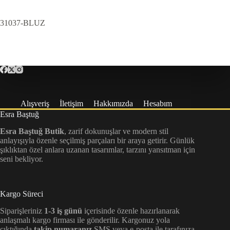
31037-BLUZ
Alışveriş
İletişim
Hakkımızda
Hesabım
Esra Baştuğ
Esra Baştuğ Butik
, zarif dokunuşlar ve modern stil
anlayışıyla özenle seçilmiş parçaları bir araya getirir. Günlük
şıklıktan özel anlara uzanan tasarımlar, tarzını yansıtman için
seni bekliyor.
Kargo Süreci
Siparişleriniz
1-3 iş günü
içerisinde özenle hazırlanarak
anlaşmalı kargo firması ile gönderilir. Kargonuz yola
çıktığında
takip numaranız
SMS veya e-posta ile tarafınıza