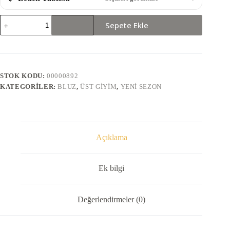
31037-
Sepete Ekle
BLUZ
adet
STOK KODU:
00000892
KATEGORILER:
BLUZ
,
ÜST GIYIM
,
YENI SEZON
Açıklama
Ek bilgi
Değerlendirmeler (0)