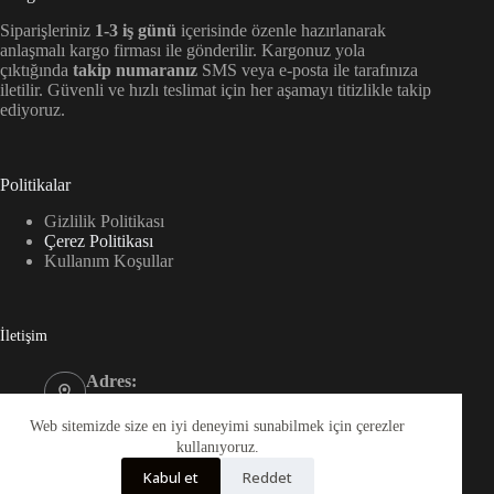
Siparişleriniz
1-3 iş günü
içerisinde özenle hazırlanarak
anlaşmalı kargo firması ile gönderilir. Kargonuz yola
çıktığında
takip numaranız
SMS veya e-posta ile tarafınıza
iletilir. Güvenli ve hızlı teslimat için her aşamayı titizlikle takip
ediyoruz.
Politikalar
Gizlilik Politikası
Çerez Politikası
Kullanım Koşullar
İletişim
Adres:
Kültür, Kültür Sk. NO4/A Düzce
Telefon:
Web sitemizde size en iyi deneyimi sunabilmek için çerezler
0555 152 00 05
kullanıyoruz.
E-mail:
Kabul et
Reddet
info@esrabastug.com