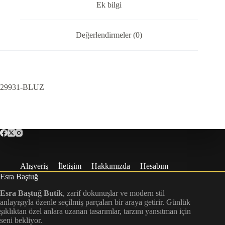
Ek bilgi
Değerlendirmeler (0)
29931-BLUZ
Alışveriş
İletişim
Hakkımızda
Hesabım
Esra Baştuğ
Esra Baştuğ Butik
, zarif dokunuşlar ve modern stil
anlayışıyla özenle seçilmiş parçaları bir araya getirir. Günlük
şıklıktan özel anlara uzanan tasarımlar, tarzını yansıtman için
seni bekliyor.