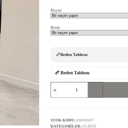
Boyut
Renk
📏
Beden Tablosu
📏 Beden Tablosu
6018-
ELBİSE
adet
STOK KODU:
00000407
KATEGORILER:
ELBISE