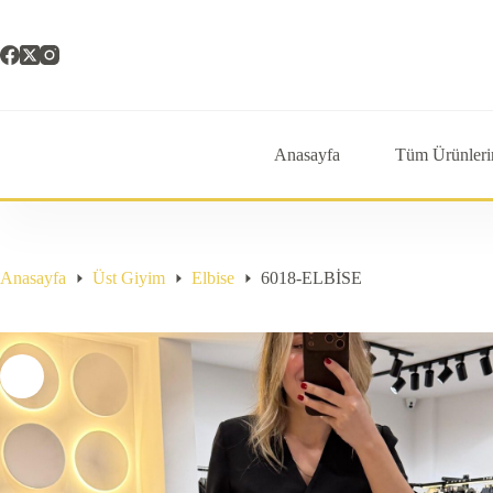
Skip
to
content
Anasayfa
Tüm Ürünleri
Anasayfa
Üst Giyim
Elbise
6018-ELBİSE