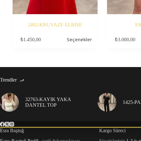
2492-KRUVAZE ELBİSE
93
Bu
Bu
Seçenekler
₺
1.450,00
₺
3.000,00
ürünün
ürünün
birden
birden
fazla
fazla
varyasyonu
varyasyonu
var.
var.
Seçenekler
Seçenekler
ürün
ürün
Trendler
sayfasından
sayfasından
seçilebilir
seçilebilir
32763-KAYIK YAKA
1425-P
DANTEL TOP
Esra Baştuğ
Kargo Süreci
Esra Baştuğ Butik
, zarif dokunuşlar ve
Siparişleriniz
1-3 iş 