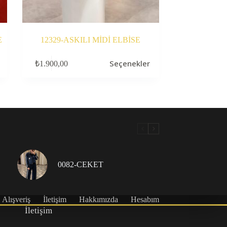
E
12329-ASKILI MİDİ ELBİSE
Bu
Seçenekler
₺
1.900,00
ürünün
birden
fazla
varyasyonu
var.
Seçenekler
ürün
sayfasından
seçilebilir
0082-CEKET
Alışveriş
İletişim
Hakkımızda
Hesabım
İletişim