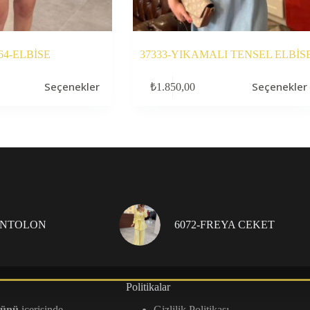
64-ELBİSE
37333-YIKAMALI TENSEL ELBİS
Bu
Seçenekler
Seçenekler
₺
1.850,00
ürünün
birden
fazla
varyasyonu
var.
Seçenekler
ürün
sayfasından
seçilebilir
ANTOLON
6072-FREYA CEKET
Politikalar
günü
içerisinde
Gizlilik Politikası