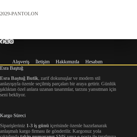
2029-PANTOLON
Alışveriş
İletişim
Hakkımızda
Hesabım
Esra Baştuğ
Esra Baştuğ Butik
, zarif dokunuşlar ve modern stil
anlayışıyla özenle seçilmiş parçaları bir araya getirir. Günlük
şıklıktan özel anlara uzanan tasarımlar, tarzını yansıtman için
seni bekliyor.
Kargo Süreci
Siparişleriniz
1-3 iş günü
içerisinde özenle hazırlanarak
anlaşmalı kargo firması ile gönderilir. Kargonuz yola
çıktığında
takip numaranız
SMS veya e-posta ile tarafınıza