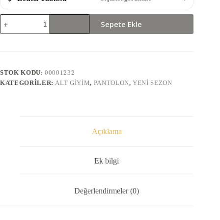
2029-
Sepete Ekle
PANTOLON
adet
STOK KODU:
00001232
KATEGORILER:
ALT GIYIM
,
PANTOLON
,
YENI SEZON
Açıklama
Ek bilgi
Değerlendirmeler (0)