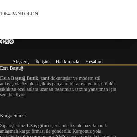
1964-PANTOLON
Alışveriş
İletişim
Hakkımızda
Hesabım
Esra Baştuğ
Esra Baştuğ Butik
, zarif dokunuşlar ve modern stil
anlayışıyla özenle seçilmiş parçaları bir araya getirir. Günlük
şıklıktan özel anlara uzanan tasarımlar, tarzını yansıtman için
seni bekliyor.
Kargo Süreci
Siparişleriniz
1-3 iş günü
içerisinde özenle hazırlanarak
anlaşmalı kargo firması ile gönderilir. Kargonuz yola
çıktığında
takip numaranız
SMS veya e-posta ile tarafınıza