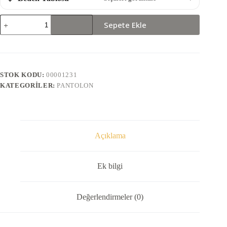
1964-
Sepete Ekle
PANTOLON
adet
STOK KODU:
00001231
KATEGORILER:
PANTOLON
Açıklama
Ek bilgi
Değerlendirmeler (0)