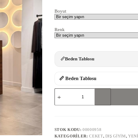
Boyut
Renk
📏
Beden Tablosu
📏 Beden Tablosu
0101-
CEKET
adet
STOK KODU:
00000958
KATEGORILER:
CEKET
,
DIŞ GIYIM
,
YEN