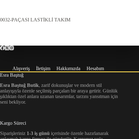
0032-PAÇASI LASTİKLİ TAKIM
Alışveriş
İletişim
Hakkımızda
Hesabım
Esra Baştuğ
Esra Baştuğ Butik
, zarif dokunuşlar ve modern stil
anlayışıyla özenle seçilmiş parçaları bir araya getirir. Günlük
şıklıktan özel anlara uzanan tasarımlar, tarzını yansıtman için
seni bekliyor.
Kargo Süreci
Siparişleriniz
1-3 iş günü
içerisinde özenle hazırlanarak
anlaşmalı kargo firması ile gönderilir. Kargonuz yola