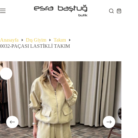
Skip
to
Shopping
content
cart
Anasayfa
Dış Giyim
Takım
0032-PAÇASI LASTİKLİ TAKIM