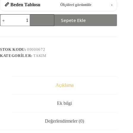
📏 Beden Tablosu
›
Ölçüleri görüntüle
0032-
Sepete Ekle
PAÇASI
LASTİKLİ
TAKIM
adet
STOK KODU:
00000672
KATEGORILER:
TAKIM
Açıklama
Ek bilgi
Değerlendirmeler (0)