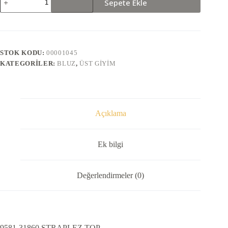
Sepete Ekle
31860
STRAPLEZ
TOP
adet
STOK KODU:
00001045
KATEGORILER:
BLUZ
,
ÜST GIYIM
Açıklama
Ek bilgi
Değerlendirmeler (0)
9581-31860 STRAPLEZ TOP