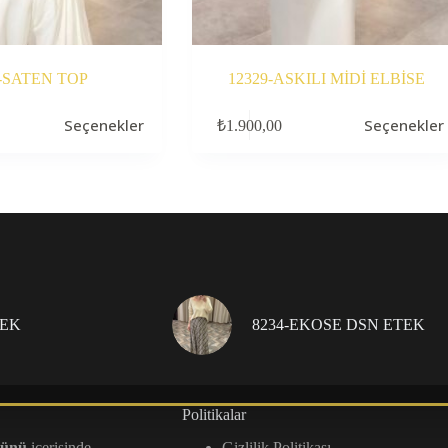
7-SATEN TOP
12329-ASKILI MİDİ ELBİSE
Bu
Seçenekler
Seçenekler
₺
1.900,00
ürünün
birden
fazla
varyasyonu
var.
Seçenekler
ürün
sayfasından
seçilebilir
TEK
8234-EKOSE DSN ETEK
Politikalar
günü
içerisinde
Gizlilik Politikası