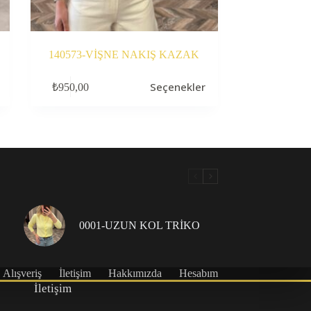
140573-VİŞNE NAKIŞ KAZAK
Bu
Seçenekler
₺
950,00
ürünün
birden
fazla
varyasyonu
var.
Seçenekler
ürün
sayfasından
seçilebilir
0001-UZUN KOL TRİKO
Alışveriş
İletişim
Hakkımızda
Hesabım
İletişim