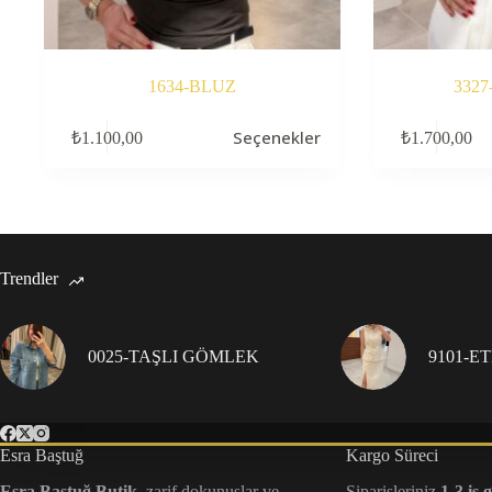
1634-BLUZ
332
Bu
Bu
Seçenekler
₺
1.100,00
₺
1.700,00
ürünün
ürünün
birden
birden
fazla
fazla
varyasyonu
varyasyonu
var.
var.
Seçenekler
Seçenekler
ürün
ürün
Trendler
sayfasından
sayfasından
seçilebilir
seçilebilir
0025-TAŞLI GÖMLEK
9101-E
Esra Baştuğ
Kargo Süreci
Esra Baştuğ Butik
, zarif dokunuşlar ve
Siparişleriniz
1-3 iş 