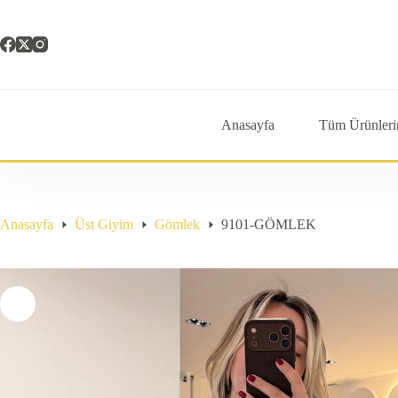
Skip
to
content
Anasayfa
Tüm Ürünleri
Anasayfa
Üst Giyim
Gömlek
9101-GÖMLEK