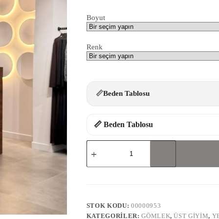
Boyut
Renk
📏
Beden Tablosu
📏 Beden Tablosu
9101-
GÖMLEK
adet
STOK KODU:
00000953
KATEGORILER:
GÖMLEK
,
ÜST GIYIM
,
Y