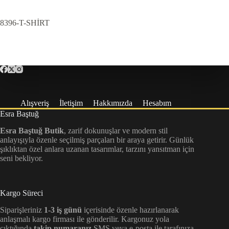
8396-T-SHİRT
Alışveriş
İletişim
Hakkımızda
Hesabım
Esra Baştuğ
Esra Baştuğ Butik
, zarif dokunuşlar ve modern stil
anlayışıyla özenle seçilmiş parçaları bir araya getirir. Günlük
şıklıktan özel anlara uzanan tasarımlar, tarzını yansıtman için
seni bekliyor.
Kargo Süreci
Siparişleriniz
1-3 iş günü
içerisinde özenle hazırlanarak
anlaşmalı kargo firması ile gönderilir. Kargonuz yola
çıktığında
takip numaranız
SMS veya e-posta ile tarafınıza