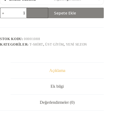
8396-
Sepete Ekle
T-
SHİRT
adet
STOK KODU:
00001088
KATEGORILER:
T-SHIRT
,
ÜST GIYIM
,
YENI SEZON
Açıklama
Ek bilgi
Değerlendirmeler (0)