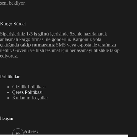
seni bekliyor.
Kargo Süreci
Siparişleriniz
1-3 iş günü
içerisinde özenle hazırlanarak
anlaşmalı kargo firması ile gönderilir. Kargonuz yola
çıktığında
takip numaranız
SMS veya e-posta ile tarafınıza
iletilir. Güvenli ve hızlı teslimat için her aşamayı titizlikle takip
ediyoruz.
Politikalar
Gizlilik Politikası
Çerez Politikası
Kullanım Koşullar
İletişim
Adres:
Kültür, Kültür Sk. NO4/A Düzce