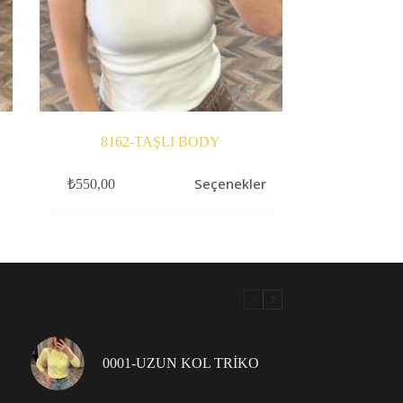
8162-TAŞLI BODY
Bu
Seçenekler
₺
550,00
ürünün
birden
fazla
varyasyonu
var.
Seçenekler
ürün
sayfasından
seçilebilir
0001-UZUN KOL TRİKO