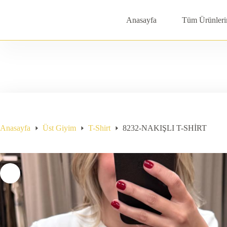
Skip
to
Anasayfa
Tüm Ürünleri
content
Anasayfa
Üst Giyim
T-Shirt
8232-NAKIŞLI T-SHİRT