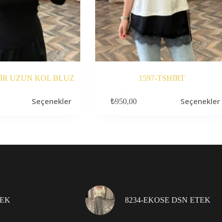
MİR UZUN KOL BLUZ
1597-TSHİRT
Bu
Seçenekler
Seçenekler
₺
950,00
ürünün
birden
fazla
varyasyonu
var.
Seçenekler
ürün
sayfasından
seçilebilir
TEK
8234-EKOSE DSN ETEK