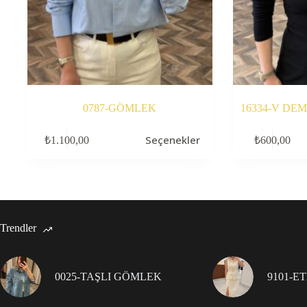
0787-GÖMLEK
16334-V DE
Bu
Bu
Seçenekler
₺
1.100,00
₺
600,00
ürünün
ürünün
birden
birden
fazla
fazla
varyasyonu
varyasyonu
var.
var.
Seçenekler
Seçenekler
ürün
ürün
Trendler
sayfasından
sayfasından
seçilebilir
seçilebilir
0025-TAŞLI GÖMLEK
9101-E