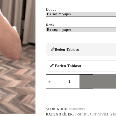
Boyut
Renk
📏
Beden Tablosu
📏 Beden Tablosu
8232-
NAKIŞLI
T-
SHİRT
adet
STOK KODU:
00000996
KATEGORILER:
T-SHIRT
,
ÜST GIYIM
,
YE