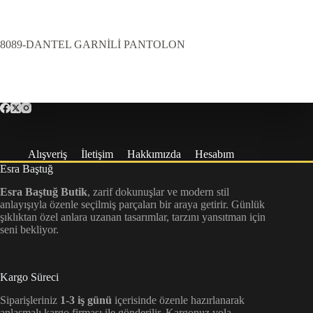
8089-DANTEL GARNİLİ PANTOLON
Alışveriş
İletişim
Hakkımızda
Hesabım
Esra Baştuğ
Esra Baştuğ Butik
, zarif dokunuşlar ve modern stil
anlayışıyla özenle seçilmiş parçaları bir araya getirir. Günlük
şıklıktan özel anlara uzanan tasarımlar, tarzını yansıtman için
seni bekliyor.
Kargo Süreci
Siparişleriniz
1-3 iş günü
içerisinde özenle hazırlanarak
anlaşmalı kargo firması ile gönderilir. Kargonuz yola