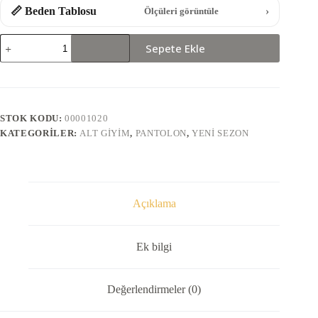
📏 Beden Tablosu
›
Ölçüleri görüntüle
8089-
Sepete Ekle
DANTEL
GARNİLİ
PANTOLON
adet
STOK KODU:
00001020
KATEGORILER:
ALT GIYIM
,
PANTOLON
,
YENI SEZON
Açıklama
Ek bilgi
Değerlendirmeler (0)