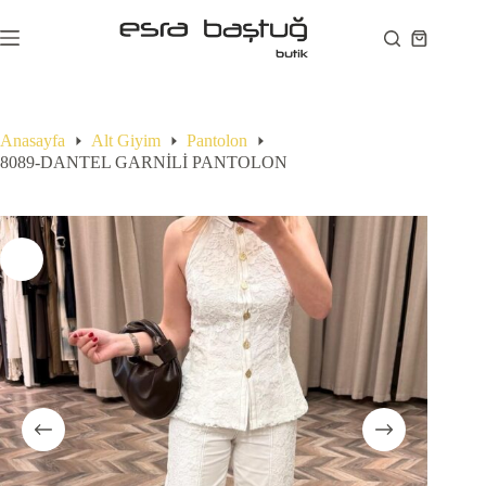
Skip
to
Shopping
content
cart
Anasayfa
Alt Giyim
Pantolon
8089-DANTEL GARNİLİ PANTOLON