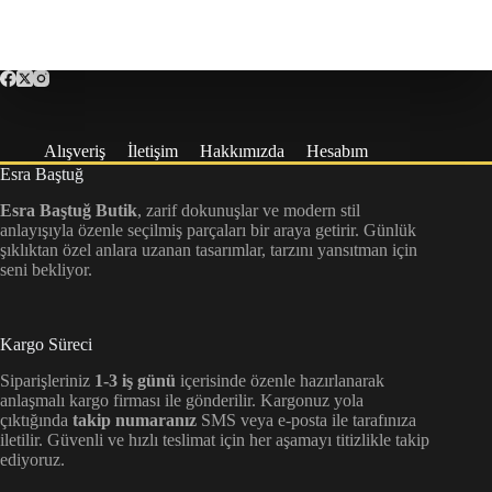
Alışveriş
İletişim
Hakkımızda
Hesabım
Esra Baştuğ
Esra Baştuğ Butik
, zarif dokunuşlar ve modern stil
anlayışıyla özenle seçilmiş parçaları bir araya getirir. Günlük
şıklıktan özel anlara uzanan tasarımlar, tarzını yansıtman için
seni bekliyor.
Kargo Süreci
Siparişleriniz
1-3 iş günü
içerisinde özenle hazırlanarak
anlaşmalı kargo firması ile gönderilir. Kargonuz yola
çıktığında
takip numaranız
SMS veya e-posta ile tarafınıza
iletilir. Güvenli ve hızlı teslimat için her aşamayı titizlikle takip
ediyoruz.