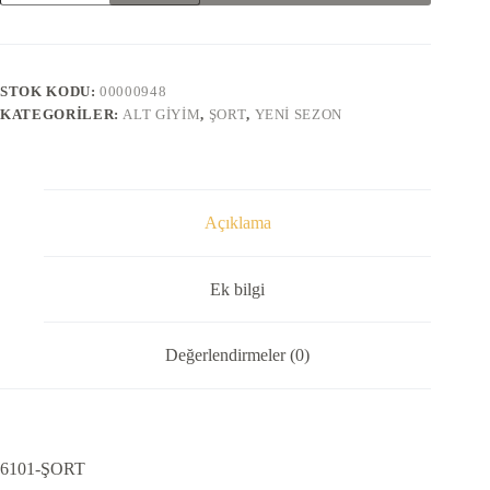
adet
STOK KODU:
00000948
KATEGORILER:
ALT GIYIM
,
ŞORT
,
YENI SEZON
Açıklama
Ek bilgi
Değerlendirmeler (0)
6101-ŞORT