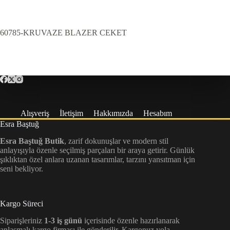
60785-KRUVAZE BLAZER CEKET
Alışveriş
İletişim
Hakkımızda
Hesabım
Esra Baştuğ
Esra Baştuğ Butik
, zarif dokunuşlar ve modern stil
anlayışıyla özenle seçilmiş parçaları bir araya getirir. Günlük
şıklıktan özel anlara uzanan tasarımlar, tarzını yansıtman için
seni bekliyor.
Kargo Süreci
Siparişleriniz
1-3 iş günü
içerisinde özenle hazırlanarak
anlaşmalı kargo firması ile gönderilir. Kargonuz yola