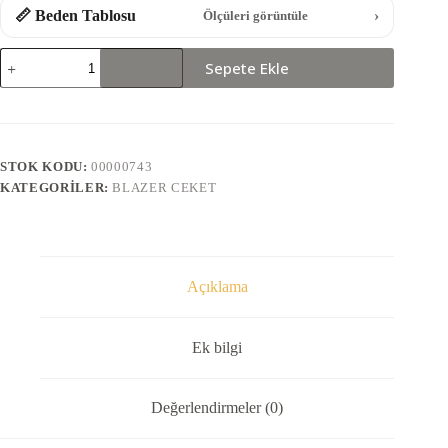
📏 Beden Tablosu
›
Ölçüleri görüntüle
60785-
Sepete Ekle
KRUVAZE
BLAZER
CEKET
adet
STOK KODU:
00000743
KATEGORILER:
BLAZER CEKET
Açıklama
Ek bilgi
Değerlendirmeler (0)