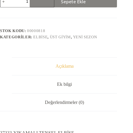
Sepete Ekle
YIKAMALI
TENSEL
ELBİSE
adet
STOK KODU:
00000818
KATEGORILER:
ELBISE
,
ÜST GIYIM
,
YENI SEZON
Açıklama
Ek bilgi
Değerlendirmeler (0)
37333-YIKAMALI TENSEL ELBİSE