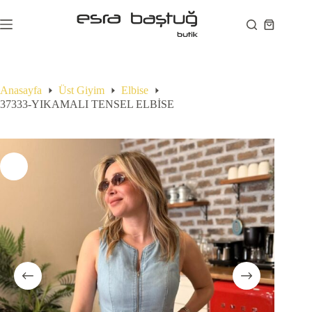
Skip
to
Shopping
content
cart
Anasayfa
Üst Giyim
Elbise
37333-YIKAMALI TENSEL ELBİSE