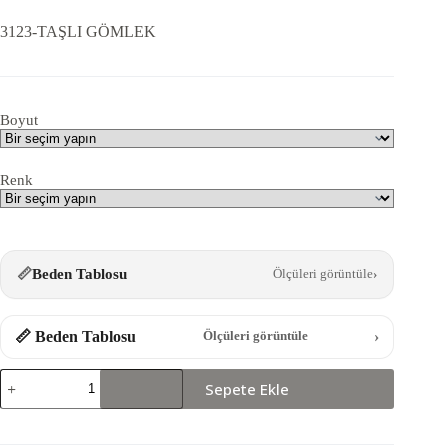
3123-TAŞLI GÖMLEK
Boyut
Renk
📏
Beden Tablosu
Ölçüleri görüntüle
›
📏 Beden Tablosu
›
Ölçüleri görüntüle
3123-
Sepete Ekle
TAŞLI
GÖMLEK
adet