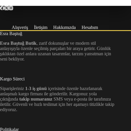
Alışveriş
İletişim
Hakkımızda
Hesabım
Esra Baştuğ
Esra Baştuğ Butik
, zarif dokunuşlar ve modern stil
anlayışıyla özenle seçilmiş parçaları bir araya getirir. Günlük
şıklıktan özel anlara uzanan tasarımlar, tarzını yansıtman için
seni bekliyor.
Kargo Süreci
Siparişleriniz
1-3 iş günü
içerisinde özenle hazırlanarak
anlaşmalı kargo firması ile gönderilir. Kargonuz yola
çıktığında
takip numaranız
SMS veya e-posta ile tarafınıza
iletilir. Güvenli ve hızlı teslimat için her aşamayı titizlikle takip
ediyoruz.
Politikalar