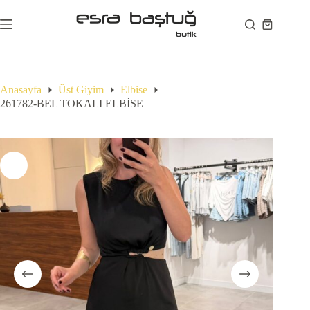
Skip
to
Shopping
content
cart
Anasayfa
Üst Giyim
Elbise
261782-BEL TOKALI ELBİSE