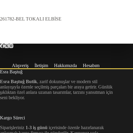
261782-BEL TOKALI ELBİSE
Alışveriş
İletişim
Hakkımızda
Hesabım
Esra Baştuğ
Esra Baştuğ Butik
, zarif dokunuşlar ve modern stil
anlayışıyla özenle seçilmiş parçaları bir araya getirir. Günlük
şıklıktan özel anlara uzanan tasarımlar, tarzını yansıtman için
seni bekliyor.
Kargo Süreci
Siparişleriniz
1-3 iş günü
içerisinde özenle hazırlanarak
anlaşmalı kargo firması ile gönderilir. Kargonuz yola