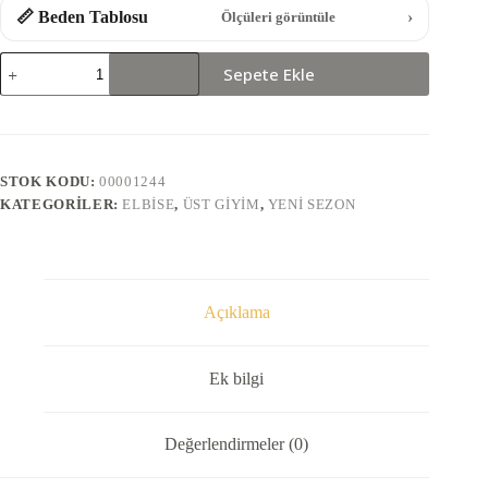
📏 Beden Tablosu
›
Ölçüleri görüntüle
261782-
Sepete Ekle
BEL
TOKALI
ELBİSE
adet
STOK KODU:
00001244
KATEGORILER:
ELBISE
,
ÜST GIYIM
,
YENI SEZON
Açıklama
Ek bilgi
Değerlendirmeler (0)