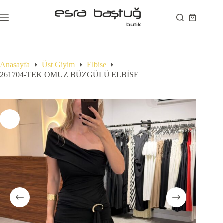
Skip
to
Shopping
content
cart
Anasayfa
Üst Giyim
Elbise
261704-TEK OMUZ BÜZGÜLÜ ELBİSE