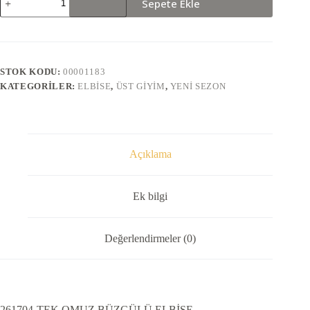
Sepete Ekle
TEK
OMUZ
BÜZGÜLÜ
ELBİSE
adet
STOK KODU:
00001183
KATEGORILER:
ELBISE
,
ÜST GIYIM
,
YENI SEZON
Açıklama
Ek bilgi
Değerlendirmeler (0)
261704-TEK OMUZ BÜZGÜLÜ ELBİSE