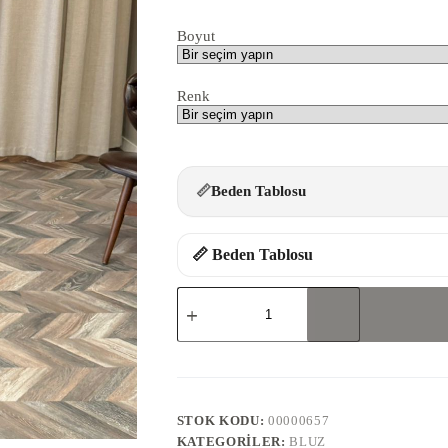
Boyut
Renk
📏
Beden Tablosu
📏 Beden Tablosu
260882-
FERMUARLI
BLUZ
PANTOLON
TAKIM
adet
STOK KODU:
00000657
KATEGORILER:
BLUZ