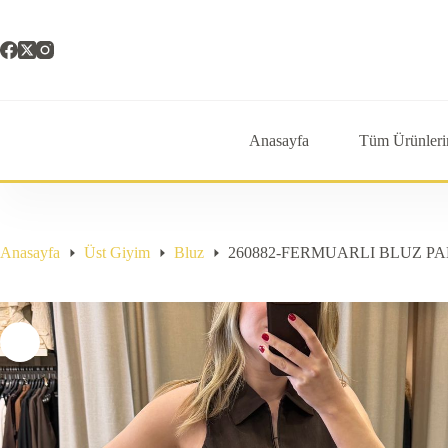
Skip
to
content
Anasayfa
Tüm Ürünleri
Anasayfa
Üst Giyim
Bluz
260882-FERMUARLI BLUZ P