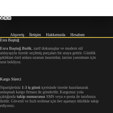
Alışveriş
İletişim
Hakkımızda
Hesabım
Esra Baştuğ
Esra Baştuğ Butik
, zarif dokunuşlar ve modern stil
anlayışıyla özenle seçilmiş parçaları bir araya getirir. Günlük
şıklıktan özel anlara uzanan tasarımlar, tarzını yansıtman için
seni bekliyor.
Kargo Süreci
Siparişleriniz
1-3 iş günü
içerisinde özenle hazırlanarak
anlaşmalı kargo firması ile gönderilir. Kargonuz yola
çıktığında
takip numaranız
SMS veya e-posta ile tarafınıza
iletilir. Güvenli ve hızlı teslimat için her aşamayı titizlikle takip
ediyoruz.