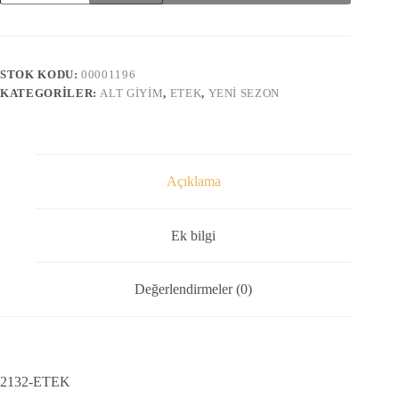
adet
STOK KODU:
00001196
KATEGORILER:
ALT GIYIM
,
ETEK
,
YENI SEZON
Açıklama
Ek bilgi
Değerlendirmeler (0)
2132-ETEK