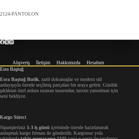
2124-PANTOLON
Alışveriş
İletişim
Hakkımızda
Hesabım
Esra Baştuğ
Esra Baştuğ Butik
, zarif dokunuşlar ve modern stil
anlayışıyla özenle seçilmiş parçaları bir araya getirir. Günlük
şıklıktan özel anlara uzanan tasarımlar, tarzını yansıtman için
seni bekliyor.
Kargo Süreci
Siparişleriniz
1-3 iş günü
içerisinde özenle hazırlanarak
anlaşmalı kargo firması ile gönderilir. Kargonuz yola
çıktığında
takip numaranız
SMS veya e-posta ile tarafınıza