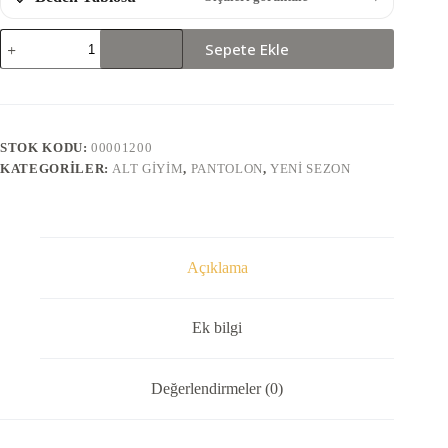
2124-
Sepete Ekle
PANTOLON
adet
STOK KODU:
00001200
KATEGORILER:
ALT GIYIM
,
PANTOLON
,
YENI SEZON
Açıklama
Ek bilgi
Değerlendirmeler (0)