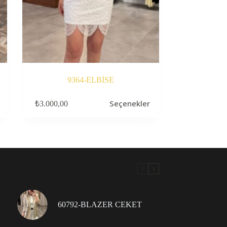
9364-ELBİSE
Bu
Seçenekler
₺
3.000,00
ürünün
birden
fazla
varyasyonu
var.
Seçenekler
ürün
sayfasından
seçilebilir
60792-BLAZER CEKET