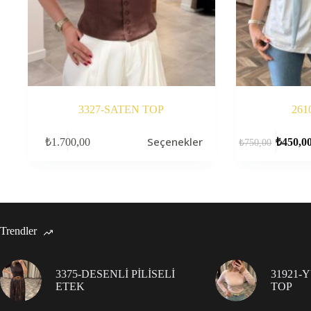
3327-SATEN TOP
261
Bu
Bu
Seçenekler
₺
1.700,00
₺
450,0
₺
750,00
ürünün
ürünün
birden
birden
fazla
fazla
varyasyonu
varyasyonu
var.
var.
Seçenekler
Seçenekler
ürün
ürün
Trendler
sayfasından
sayfasından
seçilebilir
seçilebilir
3375-DESENLİ PİLİSELİ
31921-
ETEK
TOP