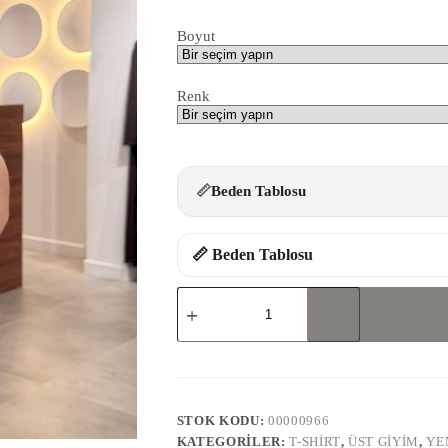
Boyut
Renk
📏
Beden Tablosu
📏 Beden Tablosu
2104-
TSHİRT
adet
STOK KODU:
00000966
KATEGORILER:
T-SHIRT
,
ÜST GIYIM
,
YE