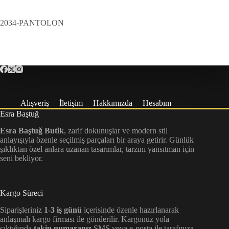
2034-PANTOLON
Alışveriş
İletişim
Hakkımızda
Hesabım
Esra Baştuğ
Esra Baştuğ Butik
, zarif dokunuşlar ve modern stil
anlayışıyla özenle seçilmiş parçaları bir araya getirir. Günlük
şıklıktan özel anlara uzanan tasarımlar, tarzını yansıtman için
seni bekliyor.
Kargo Süreci
Siparişleriniz
1-3 iş günü
içerisinde özenle hazırlanarak
anlaşmalı kargo firması ile gönderilir. Kargonuz yola
çıktığında
takip numaranız
SMS veya e-posta ile tarafınıza