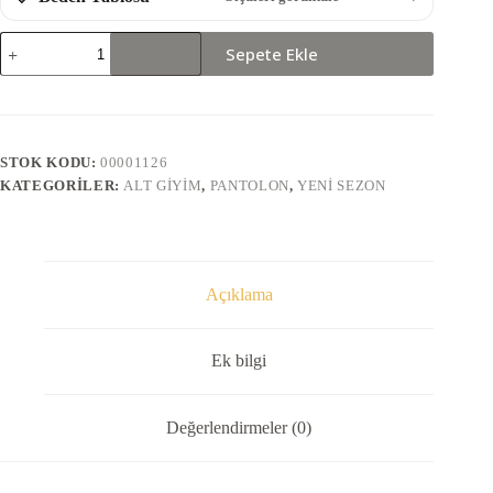
2034-
Sepete Ekle
PANTOLON
adet
STOK KODU:
00001126
KATEGORILER:
ALT GIYIM
,
PANTOLON
,
YENI SEZON
Açıklama
Ek bilgi
Değerlendirmeler (0)