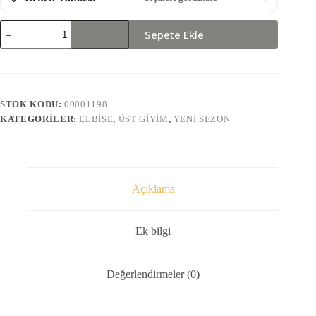
1959-
Sepete Ekle
ELBİSE
adet
STOK KODU:
00001198
KATEGORILER:
ELBISE
,
ÜST GIYIM
,
YENI SEZON
Açıklama
Ek bilgi
Değerlendirmeler (0)