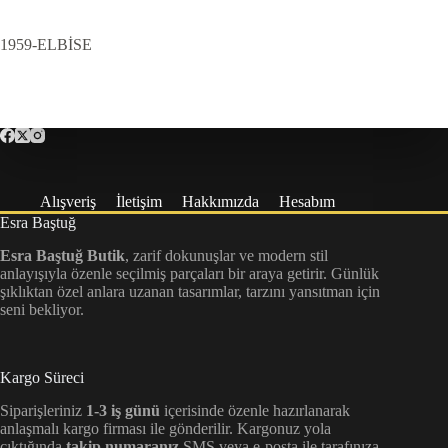
1959-ELBİSE
Alışveriş
İletişim
Hakkımızda
Hesabım
Esra Baştuğ
Esra Baştuğ Butik
, zarif dokunuşlar ve modern stil
anlayışıyla özenle seçilmiş parçaları bir araya getirir. Günlük
şıklıktan özel anlara uzanan tasarımlar, tarzını yansıtman için
seni bekliyor.
Kargo Süreci
Siparişleriniz
1-3 iş günü
içerisinde özenle hazırlanarak
anlaşmalı kargo firması ile gönderilir. Kargonuz yola
çıktığında
takip numaranız
SMS veya e-posta ile tarafınıza