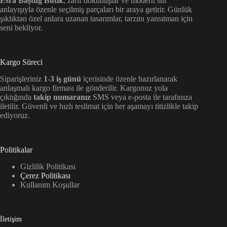
Esra Baştuğ Butik
, zarif dokunuşlar ve modern stil
anlayışıyla özenle seçilmiş parçaları bir araya getirir. Günlük
şıklıktan özel anlara uzanan tasarımlar, tarzını yansıtman için
seni bekliyor.
Kargo Süreci
Siparişleriniz
1-3 iş günü
içerisinde özenle hazırlanarak
anlaşmalı kargo firması ile gönderilir. Kargonuz yola
çıktığında
takip numaranız
SMS veya e-posta ile tarafınıza
iletilir. Güvenli ve hızlı teslimat için her aşamayı titizlikle takip
ediyoruz.
Politikalar
Gizlilik Politikası
Çerez Politikası
Kullanım Koşullar
İletişim