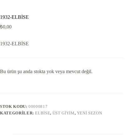
1932-ELBİSE
₺
0,00
1932-ELBİSE
Bu ürün şu anda stokta yok veya mevcut değil.
STOK KODU:
00000817
KATEGORILER:
ELBISE
,
ÜST GIYIM
,
YENI SEZON