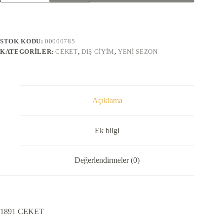
adet
STOK KODU:
00000785
KATEGORILER:
CEKET
,
DIŞ GIYIM
,
YENI SEZON
Açıklama
Ek bilgi
Değerlendirmeler (0)
1891 CEKET