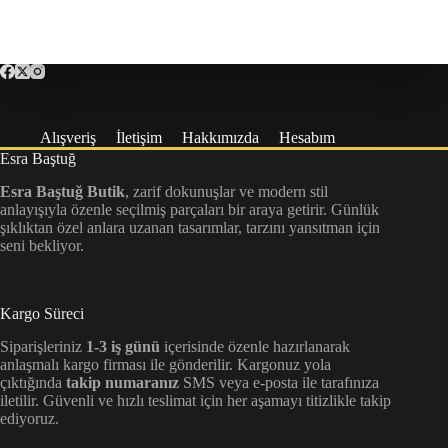
Alışveriş
İletişim
Hakkımızda
Hesabım
Esra Baştuğ
Esra Baştuğ Butik
, zarif dokunuşlar ve modern stil
anlayışıyla özenle seçilmiş parçaları bir araya getirir. Günlük
şıklıktan özel anlara uzanan tasarımlar, tarzını yansıtman için
seni bekliyor.
Kargo Süreci
Siparişleriniz
1-3 iş günü
içerisinde özenle hazırlanarak
anlaşmalı kargo firması ile gönderilir. Kargonuz yola
çıktığında
takip numaranız
SMS veya e-posta ile tarafınıza
iletilir. Güvenli ve hızlı teslimat için her aşamayı titizlikle takip
ediyoruz.