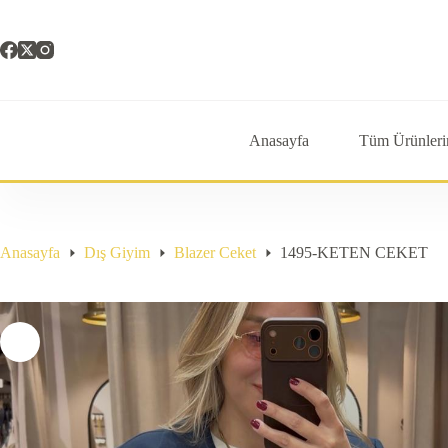
Skip
to
content
Anasayfa
Tüm Ürünleri
Anasayfa
Dış Giyim
Blazer Ceket
1495-KETEN CEKET