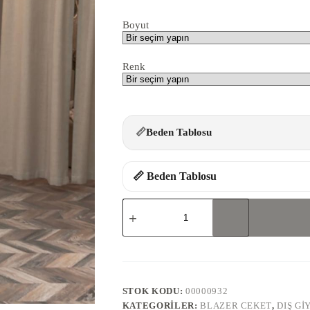
Boyut
Renk
📏
Beden Tablosu
📏 Beden Tablosu
1495-
KETEN
CEKET
adet
STOK KODU:
00000932
KATEGORILER:
BLAZER CEKET
,
DIŞ GI