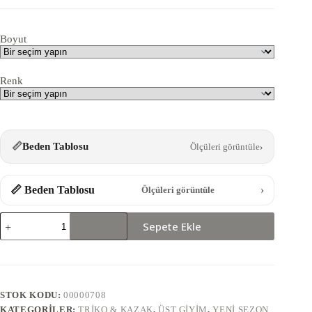
Boyut
Renk
📏
Beden Tablosu
Ölçüleri görüntüle
›
📏 Beden Tablosu
›
Ölçüleri görüntüle
140573-
Sepete Ekle
VİŞNE
NAKIŞ
KAZAK
adet
STOK KODU:
00000708
KATEGORILER:
TRIKO & KAZAK
,
ÜST GIYIM
,
YENI SEZON