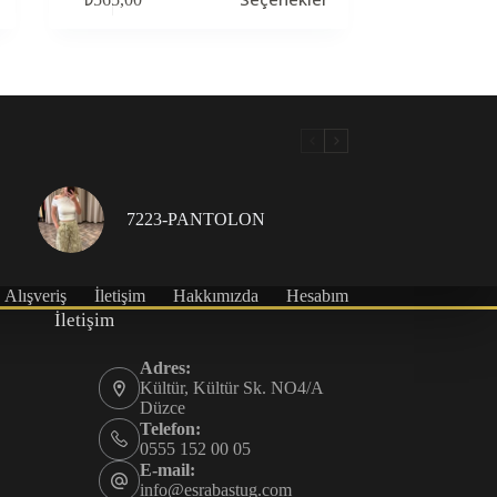
ürünün
birden
fazla
varyasyonu
var.
Seçenekler
ürün
sayfasından
seçilebilir
7223-PANTOLON
Alışveriş
İletişim
Hakkımızda
Hesabım
İletişim
Adres:
Kültür, Kültür Sk. NO4/A
Düzce
Telefon:
0555 152 00 05
E-mail:
info@esrabastug.com