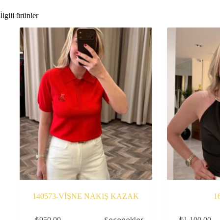
İlgili ürünler
140573-VİŞNE NAKIŞ KAZAK
1
Bu
Bu
Seçenekler
₺
950,00
₺
1.100,00