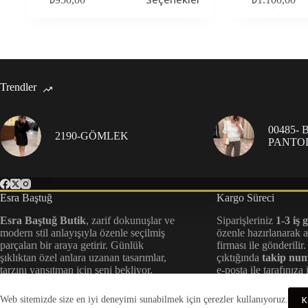
ürünün
ürünün
birden
birden
fazla
fazla
varyasyonu
varyasyonu
var.
var.
Seçenekler
Seçenekler
ürün
ürün
Trendler
sayfasından
sayfasından
seçilebilir
seçilebilir
00485-
2190-GÖMLEK
PANTO
Esra Baştuğ
Kargo Süreci
Esra Baştuğ Butik
, zarif dokunuşlar ve
Siparişleriniz
1-3 iş 
modern stil anlayışıyla özenle seçilmiş
özenle hazırlanarak 
parçaları bir araya getirir. Günlük
firması ile gönderili
şıklıktan özel anlara uzanan tasarımlar,
çıktığında
takip nu
tarzını yansıtman için seni bekliyor.
e-posta ile tarafınıza 
hızlı teslimat için her
takip ediyoruz.
K
Web sitemizde size en iyi deneyimi sunabilmek için çerezler kullanıyoruz.