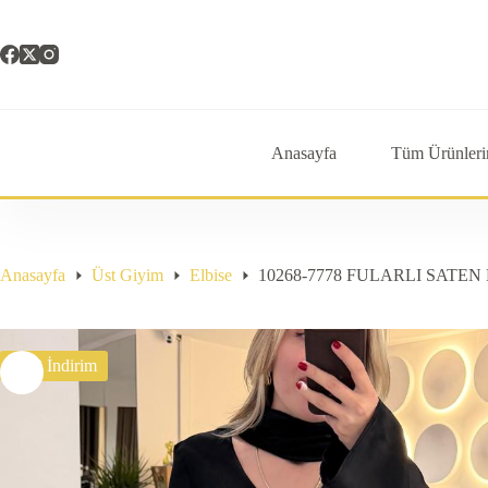
Skip
to
content
Anasayfa
Tüm Ürünleri
Anasayfa
Üst Giyim
Elbise
10268-7778 FULARLI SATEN
%30 İndirim