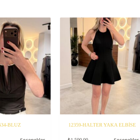
634-BLUZ
12359-HALTER YAKA ELBİSE
Bu
Seçenekler
Seçenekler
₺
1.500,00