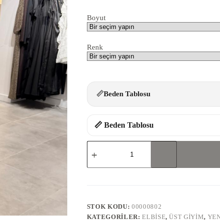
Boyut
Renk
📏
Beden Tablosu
📏 Beden Tablosu
10268-
7778
FULARLI
SATEN
ELBİSE
adet
STOK KODU:
00000802
KATEGORILER:
ELBISE
,
ÜST GIYIM
,
YEN