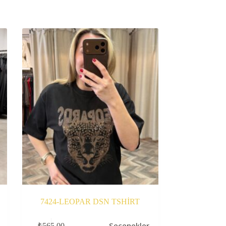
7424-LEOPAR DSN TSHİRT
Bu
Seçenekler
₺
565,00