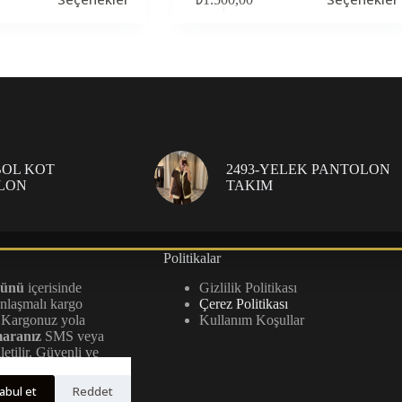
ürünün
birden
fazla
varyasyonu
var.
Seçenekler
ürün
sayfasından
seçilebilir
 BOL KOT
2493-YELEK PANTOLON
LON
TAKIM
Politikalar
günü
içerisinde
Gizlilik Politikası
anlaşmalı kargo
Çerez Politikası
r. Kargonuz yola
Kullanım Koşullar
maranız
SMS veya
iletilir. Güvenli ve
 aşamayı titizlikle
abul et
Reddet