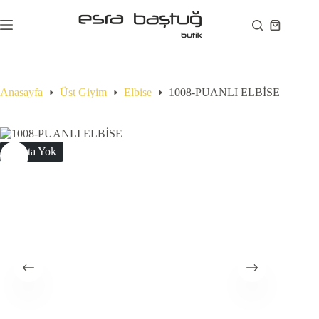
Skip
to
Shopping
content
cart
Anasayfa
Üst Giyim
Elbise
1008-PUANLI ELBİSE
Stokta Yok