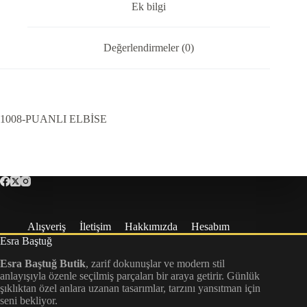
Ek bilgi
Değerlendirmeler (0)
1008-PUANLI ELBİSE
Alışveriş
İletişim
Hakkımızda
Hesabım
Esra Baştuğ
Esra Baştuğ Butik
, zarif dokunuşlar ve modern stil
anlayışıyla özenle seçilmiş parçaları bir araya getirir. Günlük
şıklıktan özel anlara uzanan tasarımlar, tarzını yansıtman için
seni bekliyor.