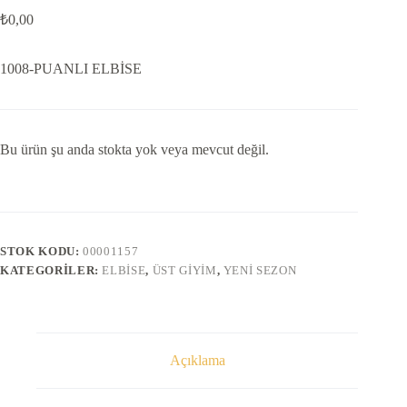
₺
0,00
1008-PUANLI ELBİSE
Bu ürün şu anda stokta yok veya mevcut değil.
STOK KODU:
00001157
KATEGORILER:
ELBISE
,
ÜST GIYIM
,
YENI SEZON
Açıklama