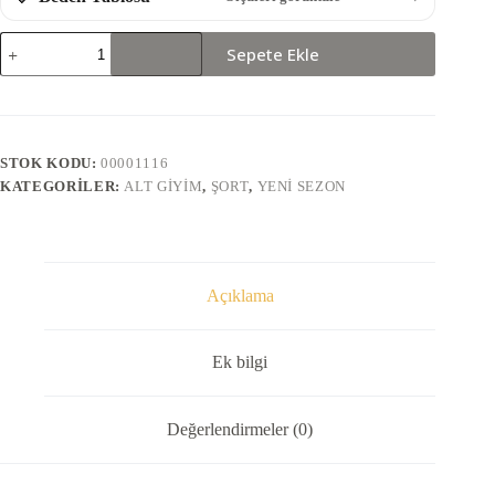
0371-
Sepete Ekle
ŞORT
adet
STOK KODU:
00001116
KATEGORILER:
ALT GIYIM
,
ŞORT
,
YENI SEZON
Açıklama
Ek bilgi
Değerlendirmeler (0)