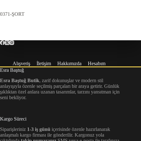
0371-ŞORT
Alışveriş
İletişim
Hakkımızda
Hesabım
Esra Baştuğ
Esra Baştuğ Butik
, zarif dokunuşlar ve modern stil
anlayışıyla özenle seçilmiş parçaları bir araya getirir. Günlük
şıklıktan özel anlara uzanan tasarımlar, tarzını yansıtman için
seni bekliyor.
Kargo Süreci
Siparişleriniz
1-3 iş günü
içerisinde özenle hazırlanarak
anlaşmalı kargo firması ile gönderilir. Kargonuz yola
çıktığında
takip numaranız
SMS veya e-posta ile tarafınıza