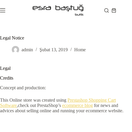
Skip
to
Shopping
content
cart
Legal Notice
admin
Şubat 13, 2019
Home
Legal
Credits
Concept and production:
This Online store was created using
Prestashop Shopping Cart
Software
,check out PrestaShop’s
ecommerce blog
for news and
advices about selling online and running your ecommerce website.